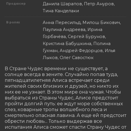
Данила Шарапов, Петр Ануров,
Продюсер
Тина Канделаки
Анна Пересильд, Милош Бикович,
В ролях
Паулина Андреева, Ирина
Горбачёва, Сергей Бурунов,
Кристина Бабушкина, Полина
Гухман, Андрей Федорцов, Илья
Лыков, Олег Савостюк
В Стране Чудес времени не существует, а 
солнце всегда в зените. Случайно попав туда, 
пятнадцатилетняя Алиса встречает среди 
жителей своих близких и друзей, но никто их 
них ее не узнает. В этом мире она чужая. Чтобы 
выбраться из Страны Чудес, Алисе предстоит 
пройти долгий путь: ее ждут море собственных 
слез, коварные тропы волшебного леса и 
смертельно опасная лавина. А еще ей предстоит 
обрести любовь... Только выдержав все 
испытания Алиса сможет спасти Страну Чудес от 