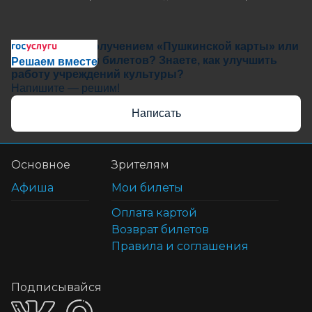
Сложности с получением «Пушкинской карты» или
приобретением билетов? Знаете, как улучшить
Решаем вместе
работу учреждений культуры?
Напишите — решим!
Написать
Основное
Зрителям
Афиша
Мои билеты
Оплата картой
Возврат билетов
Правила и соглашения
Подписывайся