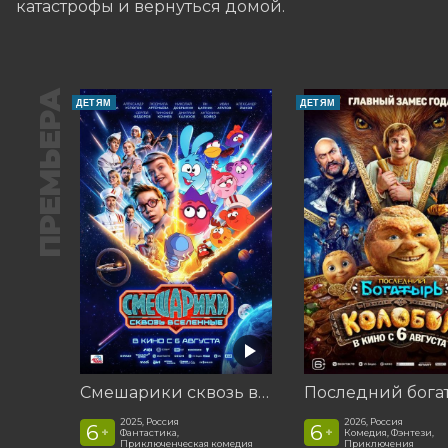
катастрофы и вернуться домой.
ПРЕМЬЕРА
ДЕТЯМ
ДЕТЯМ
Смешарики сквозь вселенные
2025, Россия
2026, Россия
6
6
+
+
Фантастика,
Комедия, Фэнтези,
Приключенческая комедия
Приключения