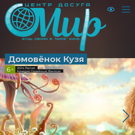
Домовёнок Кузя
6
2024, Россия
+
Комедия, Семейный, Фэнтези