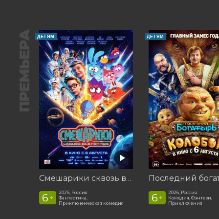
ПРЕМЬЕРА
ДЕТЯМ
ДЕТЯМ
Смешарики сквозь вселенные
2025, Россия
2026, Россия
6
6
+
+
Фантастика,
Комедия, Фэнтези,
Приключенческая комедия
Приключения