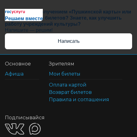
Сложности с получением «Пушкинской карты» или
приобретением билетов? Знаете, как улучшить
Решаем вместе
работу учреждений культуры?
Напишите — решим!
Написать
Основное
Зрителям
Афиша
Мои билеты
Оплата картой
Возврат билетов
Правила и соглашения
Подписывайся