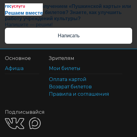
Сложности с получением «Пушкинской карты» или
приобретением билетов? Знаете, как улучшить
Решаем вместе
работу учреждений культуры?
Напишите — решим!
Написать
Основное
Зрителям
Афиша
Мои билеты
Оплата картой
Возврат билетов
Правила и соглашения
Подписывайся