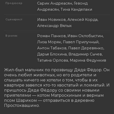
Сарик Андреасян, Гевонд
Продюсер
Андреасян, Тина Канделаки
Иван Новиков, Алексей Корда,
Сценарист
Александр Вялых
Роман Панков, Иван Охлобыстин,
В ролях
Лиза Моряк, Павел Прилучный,
Антон Табаков, Павел Деревянко,
Дарья Блохина, Владимир Сычев,
Татьяна Орлова, Марина Федункив
Жил-был мальчик по прозвищу Дядя Фёдор. Он 
очень любил животных, но его родители и 
слышать ничего не хотели о том, чтобы в их 
квартире завелся кто-то хвостатый и лохматый. И 
пришлось Дяде Фёдору со своими новыми 
приятелями — котом Матроскиным и верным 
псом Шариком — отправиться в деревню 
Простоквашино.