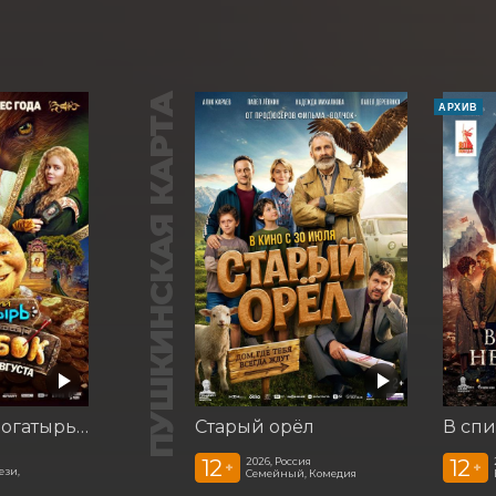
ПУШКИНСКАЯ КАРТА
АРХИВ
Последний богатырь. Колобок
Старый орёл
В спи
12
12
2026, Россия
+
+
ези,
Семейный, Комедия