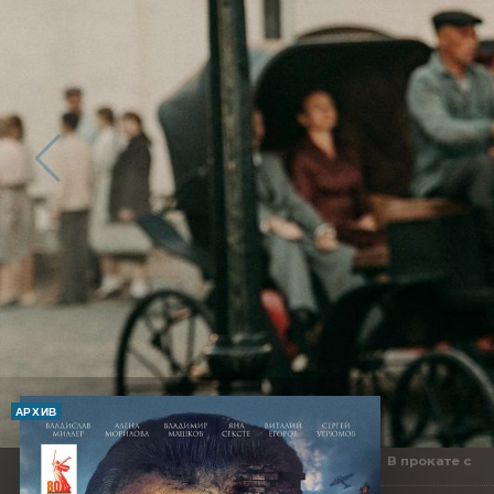
АРХИВ
В прокате с