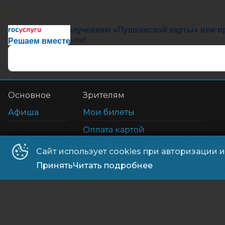
Сложности с получением «Пушкинской карты» или пр
Напишите — решим!
Решаем вместе
Основное
Зрителям
Афиша
Мои билеты
Оплата картой
Возврат билетов
Сайт использует cookies при авторизации 
Правила и соглашения
Принять
Читать подробнее
©
2026