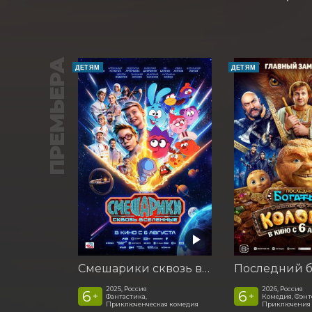
ПРЕМЬЕРА
ДЕТЯМ
ДЕТЯМ
Смешарики сквозь вселенные
2025, Россия
2026, Россия
6
6
+
+
Фантастика,
Комедия, Фэнт
Приключенческая комедия
Приключения