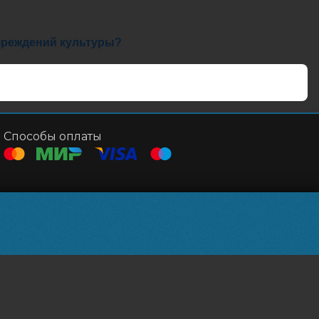
учреждений культуры?
Способы оплаты
Контакты
Касса
+7 471 234-09-32
Администрация
mirkursk@yandex.ru
Powered by
p24.app