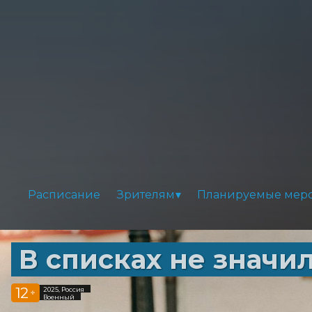
Расписание
Зрителям
Планируемые мер
В списках не значи
12
2025, Россия
+
Военный