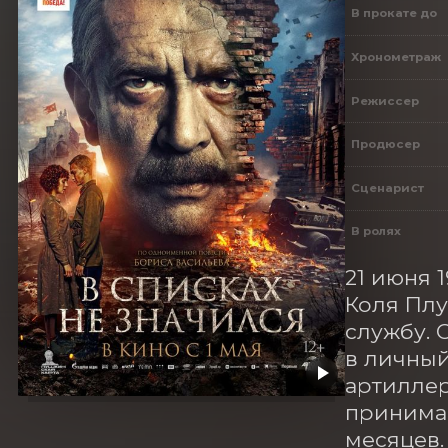
В прокате до
Хронометраж
Режиссер
Продюсер
Сценарист
В ролях
21 июня 
Коля Плу
службу. 
в личный
артиллер
принимае
месяцев.