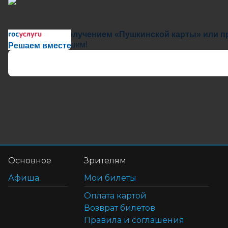
Сложности с получением «Пушкинской карты» или пр
Напишите — решим!
Решаем вместе
Основное
Зрителям
Афиша
Мои билеты
Оплата картой
Возврат билетов
Правила и соглашения