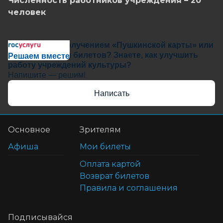
Численность работников учреждения – 20
человек
Сложности с получением «Пушкинской карты» или
приобретением билетов? Знаете, как улучшить
Решаем вместе
работу учреждений культуры?
Напишите — решим!
Написать
Основное
Зрителям
Афиша
Мои билеты
Оплата картой
Возврат билетов
Правила и соглашения
Подписывайся